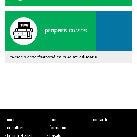
propers
cursos
cursos d'especialització en el lleure
educatiu
Càpsula formativa de tècniques d'estudi i estratègies
d'aprenentatge
Del 24 al 31 de desembre de 2026
Per terminis
Inscripcions fins al 31 de desembre
Curs de monitor/a d'estudi assistit
De l'1 de gener al 31 de desembre de 2026
inici
jocs
contacte
Per terminis
Inscripcions fins al 31 de desembre
nosaltres
formació
hem treballat
casals