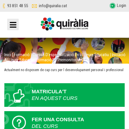
Login
93 851 48 55
info@quiralia.cat
Inici
|
Formació
|
Cursos D'especialització En El Lleure Educatiu
|
Iniciació
Al Lleure Educatiu: Formació De Premonitor/a.CP96
Actualment no disposem de cap curs per l desenvolupament personal i professional
MATRICULA'T
EN AQUEST CURS
FER UNA CONSULTA
DEL CURS