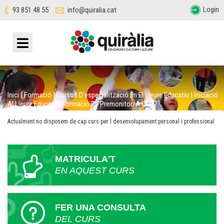
Login
93 851 48 55
info@quiralia.cat
Inici
|
Formació
|
Cursos D'especialització En El Lleure Educatiu
|
Iniciació
Al Lleure Educatiu: Formació De Premonitor/a.CP97
Actualment no disposem de cap curs per l desenvolupament personal i professional
MATRICULA'T
EN AQUEST CURS
FER UNA CONSULTA
DEL CURS