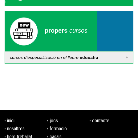
propers
cursos
cursos d'especialització en el lleure
educatiu
Càpsula formativa de tècniques d'estudi i estratègies
d'aprenentatge
Del 24 al 31 de desembre de 2026
Per terminis
Inscripcions fins al 31 de desembre
Curs de monitor/a d'estudi assistit
De l'1 de gener al 31 de desembre de 2026
inici
jocs
contacte
Per terminis
Inscripcions fins al 31 de desembre
nosaltres
formació
hem treballat
casals