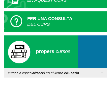
EN AQUEST CURS
FER UNA CONSULTA
DEL CURS
propers
cursos
cursos d'especialització en el lleure
educatiu
Càpsula formativa de tècniques d'estudi i estratègies
d'aprenentatge
Del 24 al 31 de desembre de 2026
Per terminis
Inscripcions fins al 31 de desembre