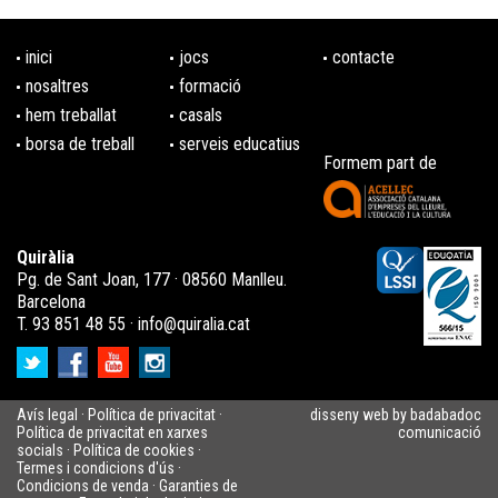
Curs de monitor/a d'estudi assistit
De l'1 de gener al 31 de desembre de 2026
inici
jocs
contacte
Per terminis
Inscripcions fins al 31 de desembre
nosaltres
formació
hem treballat
casals
Si vols veure més
CURSOS D'ESPECIALITZACIÓ EN EL
borsa de treball
serveis educatius
LLEURE
EDUCATIU
, clica aquí.
Formem part de
Quiràlia
Pg. de Sant Joan, 177 · 08560 Manlleu.
Barcelona
T. 93 851 48 55 ·
info@quiralia.cat
Avís legal
·
Política de privacitat
·
disseny web by badabadoc
Política de privacitat en xarxes
comunicació
socials
·
Política de cookies
·
Termes i condicions d'ús
·
Condicions de venda
·
Garanties de