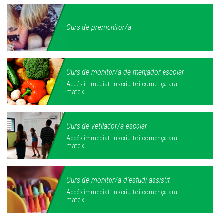
Curs de premonitor/a
Curs de monitor/a de menjador escolar
Accés immediat: inscriu-te i comença ara
mateix
Curs de vetllador/a escolar
Accés immediat: inscriu-te i comença ara
mateix
Curs de monitor/a d'estudi assistit
Accés immediat: inscriu-te i comença ara
mateix