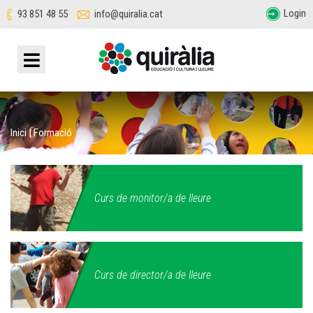
Login
93 851 48 55
info@quiralia.cat
Inici
|
Formació
Curs de monitor/a de lleure
Curs de director/a de lleure