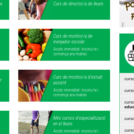
re
Curs de director/a de lleure
Curs de monitor/a de
menjador escolar
Accés immediat: inscriu-te i
comença ara mateix
Curs de monitor/a d'estudi
curs
r
assistit
Accés immediat: inscriu-te i
curs
Cur
comença ara mateix
Del
curso
Del
Per
educ
Man
Ins
Int
Més cursos d'especialització
Ins
curs
Càp
en el lleure
Si 
d'e
curso
clic
Del
Del
Accés immediat: inscriu-te i
Cur