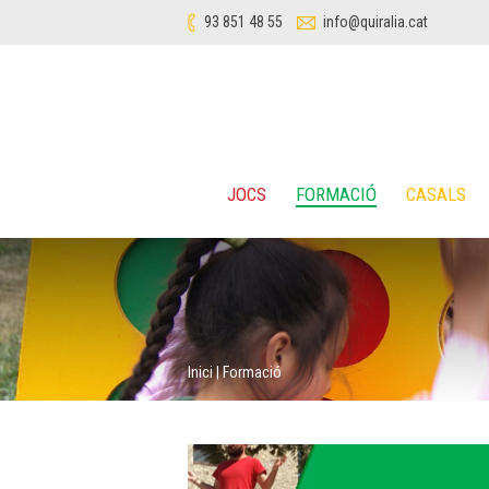
93 851 48 55
info@quiralia.cat
JOCS
FORMACIÓ
CASALS
Inici
|
Formació