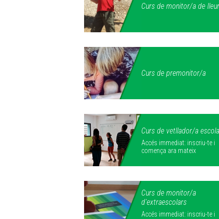
Curs de monitor/a de lleu
Curs de premonitor/a
Curs de vetllador/a escola
Accés immediat: inscriu-te i
comença ara mateix
Curs de monitor/a
d'extraescolars
Accés immediat: inscriu-te i