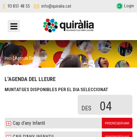
Login
93 851 48 55
info@quiralia.cat
Inici
|
Agenda Del Lleure
L'AGENDA DEL LLEURE
MUNTATGES DISPONIBLES PER EL DIA SELECCIONAT
04
DES
Cap d'any Infantil
PRERESERVAR
CAP D'ANY INFANTIL