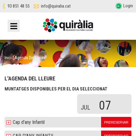
Login
93 851 48 55
info@quiralia.cat
Inici
|
Agenda Del Lleure
L'AGENDA DEL LLEURE
MUNTATGES DISPONIBLES PER EL DIA SELECCIONAT
07
JUL
Cap d'any Infantil
PRERESERVAR
CAP D'ANY INFANTIL