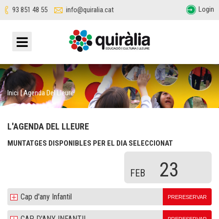
Login
93 851 48 55
info@quiralia.cat
Inici
|
Agenda Del Lleure
L'AGENDA DEL LLEURE
MUNTATGES DISPONIBLES PER EL DIA SELECCIONAT
23
FEB
Cap d'any Infantil
PRERESERVAR
CAP D'ANY INFANTIL