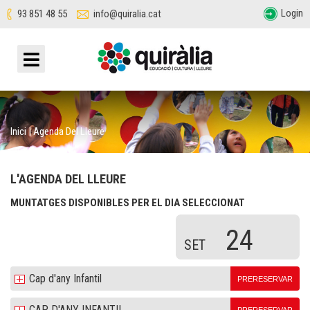
Login
93 851 48 55
info@quiralia.cat
Inici
|
Agenda Del Lleure
L'AGENDA DEL LLEURE
MUNTATGES DISPONIBLES PER EL DIA SELECCIONAT
24
SET
Cap d'any Infantil
PRERESERVAR
CAP D'ANY INFANTIL