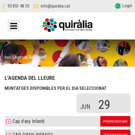
Login
93 851 48 55
info@quiralia.cat
Inici
|
Agenda Del Lleure
L'AGENDA DEL LLEURE
MUNTATGES DISPONIBLES PER EL DIA SELECCIONAT
29
JUN
Cap d'any Infantil
PRERESERVAR
CAP D'ANY INFANTIL