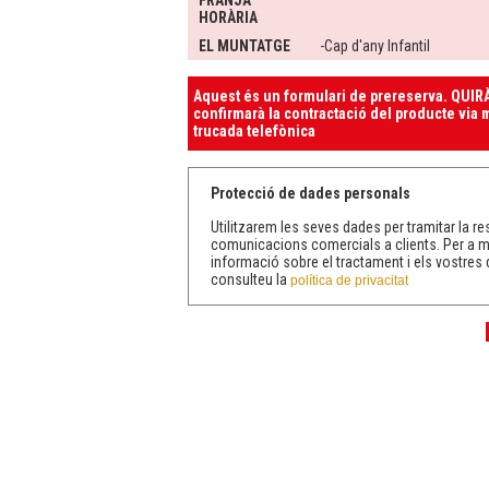
FRANJA
HORÀRIA
EL MUNTATGE
-Cap d'any Infantil
Aquest és un formulari de prereserva. QUIRÀ
confirmarà la contractació del producte via m
trucada telefònica
Protecció de dades personals
Utilitzarem les seves dades per tramitar la res
comunicacions comercials a clients. Per a 
informació sobre el tractament i els vostres 
consulteu la
política de privacitat