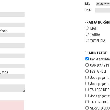
INICI
FINAL
FRANJA HORÀR
MATÍ
víncia
TARDA
TOT EL DIA
EL MUNTATGE
Cap d'any Infan
CAP D'ANY IN
FESTA HOLI
 etc.)
Jocs gegants e
Jocs gegants
TALLERS DE 
Jocs gegants
TALLERS DE S
SERVEI D'ED