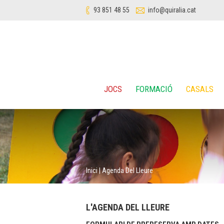
93 851 48 55
info@quiralia.cat
JOCS
FORMACIÓ
CASALS
Inici
|
Agenda Del Lleure
L'AGENDA DEL LLEURE