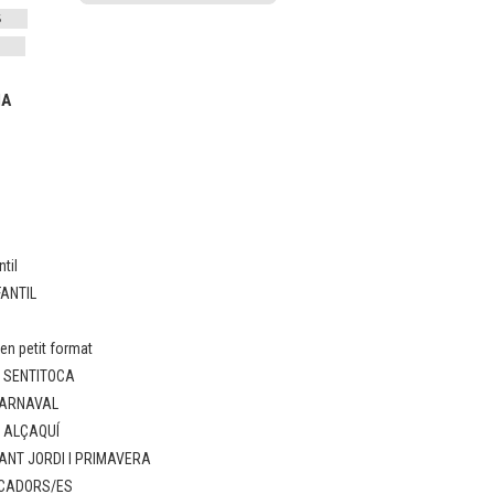
IA
til
FANTIL
n petit format
: SENTITOCA
CARNAVAL
: ALÇAQUÍ
ANT JORDI I PRIMAVERA
UCADORS/ES