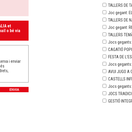
TALLERS DE T
Joc gegant: E
TALLERS DE 
LIA et
Joc gegant: R
ail o bé via
TALLERS TEMÀ
Jocs gegants:
CAGATIÓ POP
FESTA DE L'E
erva i enviar
Jocs gegants
més
drets,
AVUI JUGO A C
CASTELLS INF
Jocs gegants
JOCS TRADICI
GESTIÓ INTEG