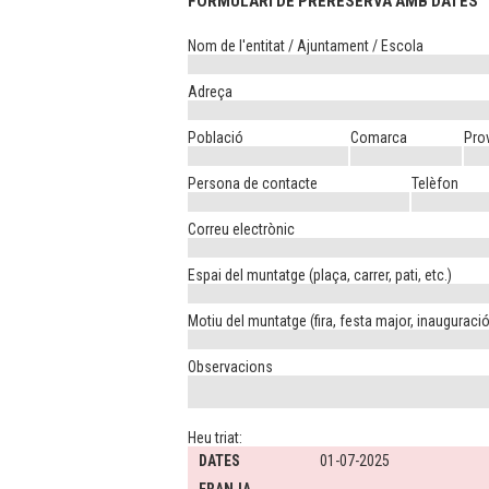
FORMULARI DE PRERESERVA AMB DATES
Nom de l'entitat / Ajuntament / Escola
Adreça
Població
Comarca
Pro
Persona de contacte
Telèfon
Correu electrònic
Espai del muntatge (plaça, carrer, pati, etc.)
Motiu del muntatge (fira, festa major, inauguració,
Observacions
Heu triat:
DATES
01-07-2025