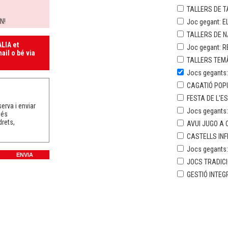
TALLERS DE T
N!
Joc gegant: E
TALLERS DE 
LIA et
Joc gegant: R
ail o bé via
TALLERS TEMÀ
Jocs gegants:
CAGATIÓ POP
FESTA DE L'E
erva i enviar
Jocs gegants
més
drets,
AVUI JUGO A C
CASTELLS INF
Jocs gegants
JOCS TRADICI
GESTIÓ INTEG