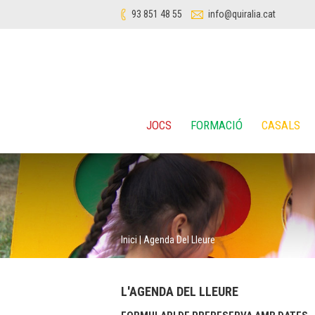
93 851 48 55
info@quiralia.cat
JOCS
FORMACIÓ
CASALS
Inici
|
Agenda Del Lleure
L'AGENDA DEL LLEURE