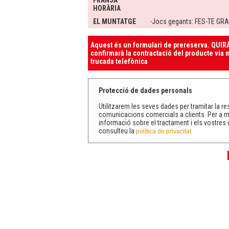
FRANJA
HORÀRIA
EL MUNTATGE
-Jocs gegants: FES-TE GRA
Aquest és un formulari de prereserva. QUIRÀ
confirmarà la contractació del producte via m
trucada telefònica
Protecció de dades personals
Utilitzarem les seves dades per tramitar la res
comunicacions comercials a clients. Per a 
informació sobre el tractament i els vostres 
consulteu la
política de privacitat