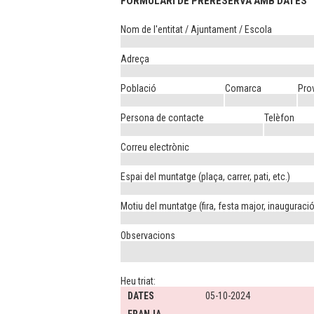
FORMULARI DE PRERESERVA AMB DATES
Nom de l'entitat / Ajuntament / Escola
Adreça
Població
Comarca
Pro
Persona de contacte
Telèfon
Correu electrònic
Espai del muntatge (plaça, carrer, pati, etc.)
Motiu del muntatge (fira, festa major, inauguració,
Observacions
Heu triat:
DATES
05-10-2024