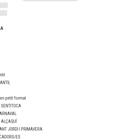
IA
til
FANTIL
n petit format
: SENTITOCA
CARNAVAL
: ALÇAQUÍ
ANT JORDI I PRIMAVERA
UCADORS/ES