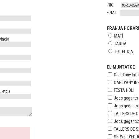
INICI
FINAL
FRANJA HORÀR
MATÍ
víncia
TARDA
TOT EL DIA
EL MUNTATGE
Cap d'any Infan
CAP D'ANY IN
FESTA HOLI
 etc.)
Jocs gegants e
Jocs gegants
TALLERS DE 
Jocs gegants
TALLERS DE S
SERVEI D'ED