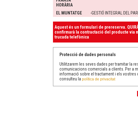
FRANJA
HORÀRIA
EL MUNTATGE
-GESTIÓ INTEGRAL DEL PA
Aquest és un formulari de prereserva. QUIRÀ
confirmarà la contractació del producte via m
trucada telefònica
Protecció de dades personals
Utilitzarem les seves dades per tramitar la res
comunicacions comercials a clients. Per a 
informació sobre el tractament i els vostres 
consulteu la
política de privacitat