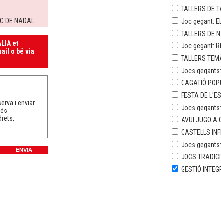
TALLERS DE T
RC DE NADAL
Joc gegant: E
TALLERS DE 
LIA et
Joc gegant: R
ail o bé via
TALLERS TEMÀ
Jocs gegants:
CAGATIÓ POP
FESTA DE L'E
erva i enviar
Jocs gegants
més
drets,
AVUI JUGO A C
CASTELLS INF
Jocs gegants
JOCS TRADICI
GESTIÓ INTEG