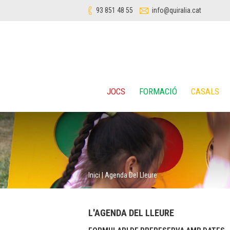
93 851 48 55
info@quiralia.cat
JOCS
FORMACIÓ
CASALS
Inici
|
Agenda Del Lleure
L'AGENDA DEL LLEURE