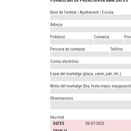
FORMULARI DE PRERESERVA AMB DATES
Nom de l'entitat / Ajuntament / Escola
Adreça
Població
Comarca
Pro
Persona de contacte
Telèfon
Correu electrònic
Espai del muntatge (plaça, carrer, pati, etc.)
Motiu del muntatge (fira, festa major, inauguració,
Observacions
Heu triat:
DATES
06-07-2025