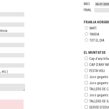
INICI
FINAL
FRANJA HORÀR
MATÍ
víncia
TARDA
TOT EL DIA
EL MUNTATGE
Cap d'any Infan
CAP D'ANY IN
FESTA HOLI
 etc.)
Jocs gegants e
Jocs gegants
TALLERS DE 
Jocs gegants
TALLERS DE S
SERVEI D'ED