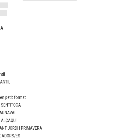
IA
til
FANTIL
n petit format
: SENTITOCA
CARNAVAL
: ALÇAQUÍ
ANT JORDI I PRIMAVERA
UCADORS/ES