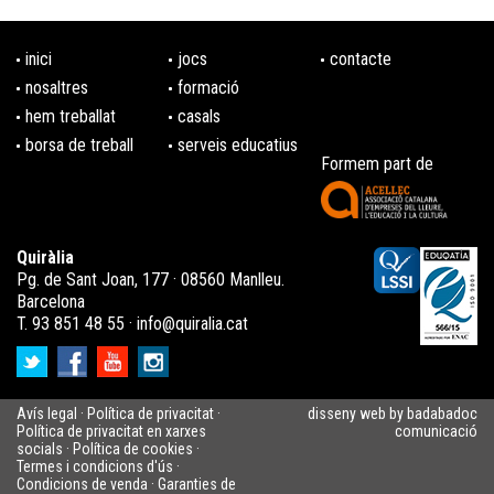
inici
jocs
contacte
nosaltres
formació
hem treballat
casals
borsa de treball
serveis educatius
Formem part de
Quiràlia
Pg. de Sant Joan, 177 · 08560 Manlleu.
Barcelona
T. 93 851 48 55 ·
info@quiralia.cat
Avís legal
·
Política de privacitat
·
disseny web by badabadoc
Política de privacitat en xarxes
comunicació
socials
·
Política de cookies
·
Termes i condicions d'ús
·
Condicions de venda
·
Garanties de