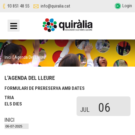
Login
93 851 48 55
info@quiralia.cat
Inici
|
Agenda Del Lleure
L'AGENDA DEL LLEURE
FORMULARI DE PRERESERVA AMB DATES
TRIA
06
ELS DIES
JUL
INICI