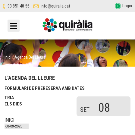
Login
93 851 48 55
info@quiralia.cat
Inici
|
Agenda Del Lleure
L'AGENDA DEL LLEURE
FORMULARI DE PRERESERVA AMB DATES
TRIA
08
ELS DIES
SET
INICI