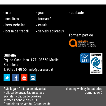
inici
jocs
contacte
nosaltres
formació
hem treballat
casals
borsa de treball
serveis educatius
Formem part de
Quiràlia
Pg. de Sant Joan, 177 · 08560 Manlleu.
Barcelona
T. 93 851 48 55 ·
info@quiralia.cat
Avís legal
·
Política de privacitat
·
disseny web by badabadoc
Política de privacitat en xarxes
comunicació
socials
·
Política de cookies
·
Termes i condicions d'ús
·
Condicions de venda
·
Garanties de