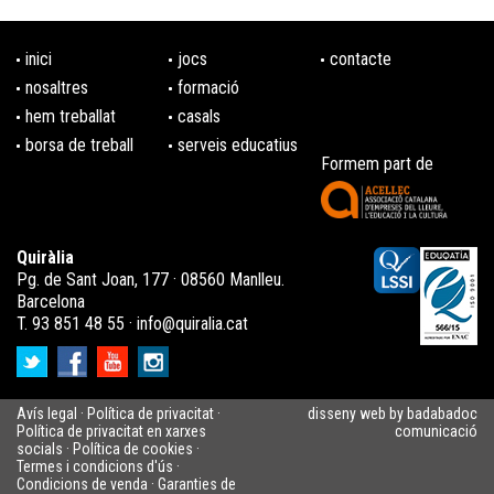
inici
jocs
contacte
nosaltres
formació
hem treballat
casals
borsa de treball
serveis educatius
Formem part de
Quiràlia
Pg. de Sant Joan, 177 · 08560 Manlleu.
Barcelona
T. 93 851 48 55 ·
info@quiralia.cat
Avís legal
·
Política de privacitat
·
disseny web by badabadoc
Política de privacitat en xarxes
comunicació
socials
·
Política de cookies
·
Termes i condicions d'ús
·
Condicions de venda
·
Garanties de