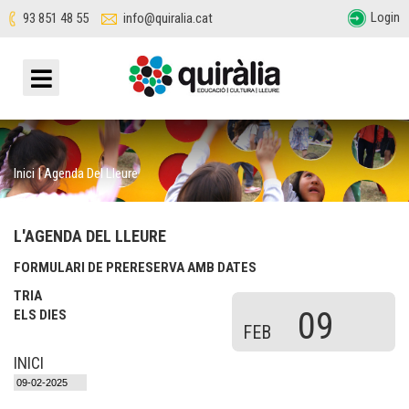
Login
93 851 48 55
info@quiralia.cat
Inici
|
Agenda Del Lleure
L'AGENDA DEL LLEURE
FORMULARI DE PRERESERVA AMB DATES
TRIA
09
ELS DIES
FEB
INICI