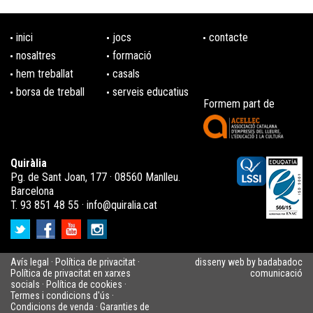
inici
jocs
contacte
nosaltres
formació
hem treballat
casals
borsa de treball
serveis educatius
Formem part de
Quiràlia
Pg. de Sant Joan, 177 · 08560 Manlleu.
Barcelona
T. 93 851 48 55 ·
info@quiralia.cat
Avís legal
·
Política de privacitat
·
disseny web by badabadoc
Política de privacitat en xarxes
comunicació
socials
·
Política de cookies
·
Termes i condicions d'ús
·
Condicions de venda
·
Garanties de