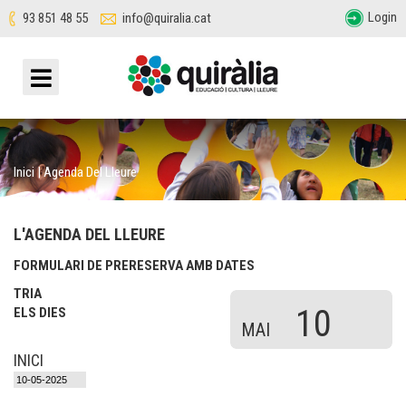
Login
93 851 48 55
info@quiralia.cat
Inici
|
Agenda Del Lleure
L'AGENDA DEL LLEURE
FORMULARI DE PRERESERVA AMB DATES
TRIA
10
ELS DIES
MAI
INICI