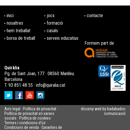
inici
jocs
contacte
nosaltres
formació
hem treballat
casals
borsa de treball
serveis educatius
Formem part de
Quiràlia
Pg. de Sant Joan, 177 · 08560 Manlleu.
Barcelona
T. 93 851 48 55 ·
info@quiralia.cat
Avís legal
·
Política de privacitat
·
disseny web by badabadoc
Política de privacitat en xarxes
comunicació
socials
·
Política de cookies
·
Termes i condicions d'ús
·
Condicions de venda
·
Garanties de