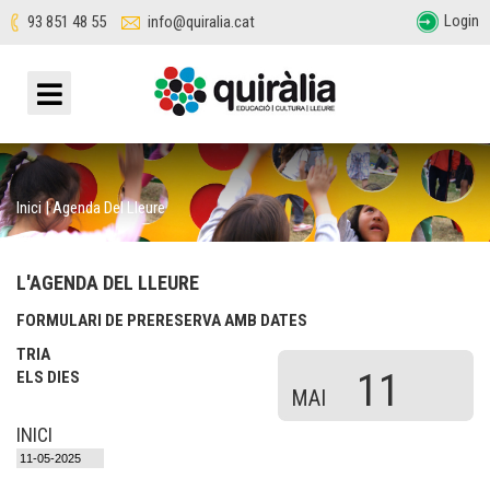
Login
93 851 48 55
info@quiralia.cat
Inici
|
Agenda Del Lleure
L'AGENDA DEL LLEURE
FORMULARI DE PRERESERVA AMB DATES
TRIA
11
ELS DIES
MAI
INICI