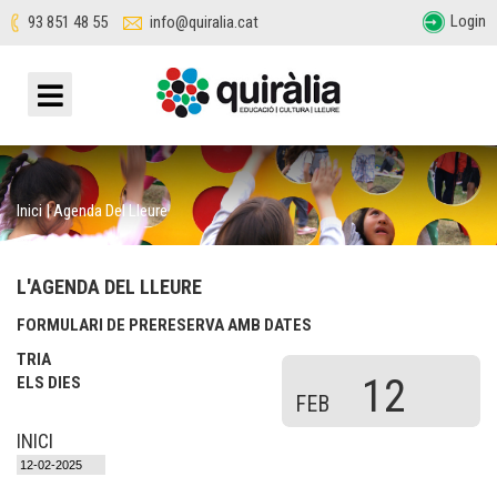
Login
93 851 48 55
info@quiralia.cat
Inici
|
Agenda Del Lleure
L'AGENDA DEL LLEURE
FORMULARI DE PRERESERVA AMB DATES
TRIA
12
ELS DIES
FEB
INICI