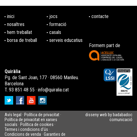
inici
jocs
contacte
nosaltres
formació
hem treballat
casals
borsa de treball
serveis educatius
Formem part de
Quiràlia
Pg. de Sant Joan, 177 · 08560 Manlleu.
Barcelona
T. 93 851 48 55 ·
info@quiralia.cat
Avís legal
·
Política de privacitat
·
disseny web by badabadoc
Política de privacitat en xarxes
comunicació
socials
·
Política de cookies
·
Termes i condicions d'ús
·
Condicions de venda
·
Garanties de