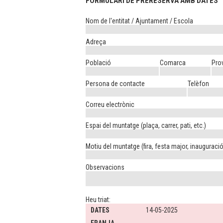
FORMULARI DE PRERESERVA AMB DATES
Nom de l'entitat / Ajuntament / Escola
Adreça
Població
Comarca
Pro
Persona de contacte
Telèfon
Correu electrònic
Espai del muntatge (plaça, carrer, pati, etc.)
Motiu del muntatge (fira, festa major, inauguració,
Observacions
Heu triat:
DATES
14-05-2025