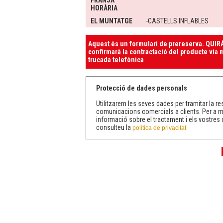
FRANJA
HORÀRIA
EL MUNTATGE
-CASTELLS INFLABLES
Aquest és un formulari de prereserva. QUIRÀ
confirmarà la contractació del producte via m
trucada telefònica
Protecció de dades personals
Utilitzarem les seves dades per tramitar la res
comunicacions comercials a clients. Per a 
informació sobre el tractament i els vostres 
consulteu la
política de privacitat