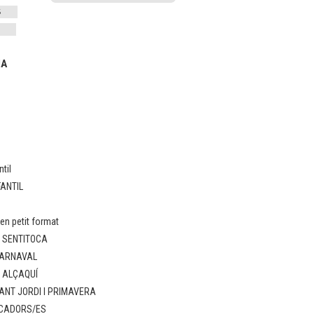
IA
til
FANTIL
n petit format
: SENTITOCA
CARNAVAL
: ALÇAQUÍ
ANT JORDI I PRIMAVERA
UCADORS/ES