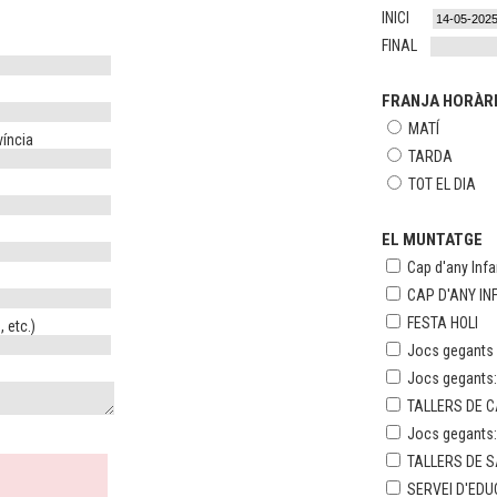
INICI
FINAL
FRANJA HORÀR
MATÍ
víncia
TARDA
TOT EL DIA
EL MUNTATGE
Cap d'any Infan
CAP D'ANY IN
FESTA HOLI
 etc.)
Jocs gegants e
Jocs gegants
TALLERS DE 
Jocs gegants
TALLERS DE S
SERVEI D'ED