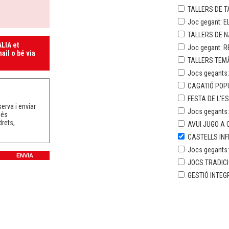
TALLERS DE T
Joc gegant: E
TALLERS DE 
LIA et
Joc gegant: R
ail o bé via
TALLERS TEMÀ
Jocs gegants:
CAGATIÓ POP
FESTA DE L'E
erva i enviar
Jocs gegants
més
drets,
AVUI JUGO A C
CASTELLS INF
Jocs gegants
JOCS TRADICI
GESTIÓ INTEG