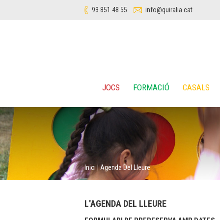
93 851 48 55
info@quiralia.cat
JOCS
FORMACIÓ
CASALS
Inici
|
Agenda Del Lleure
L'AGENDA DEL LLEURE