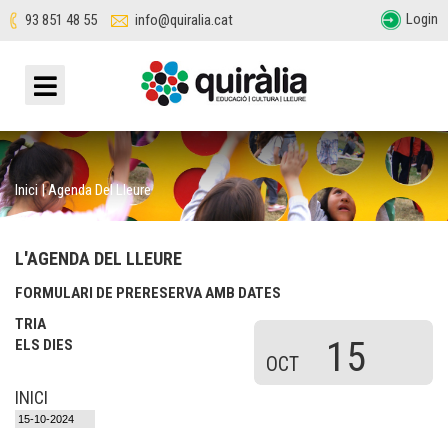
Login
93 851 48 55
info@quiralia.cat
Inici
|
Agenda Del Lleure
L'AGENDA DEL LLEURE
FORMULARI DE PRERESERVA AMB DATES
TRIA
15
ELS DIES
OCT
INICI