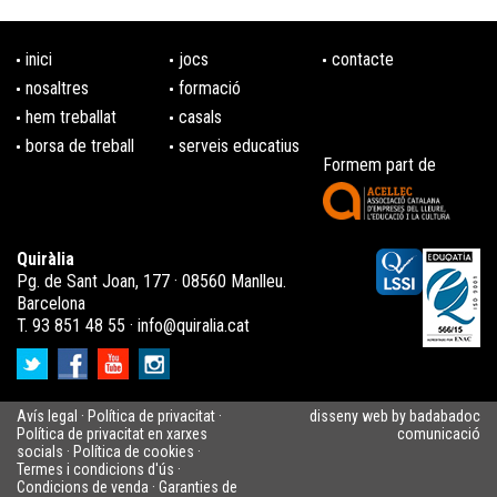
inici
jocs
contacte
nosaltres
formació
hem treballat
casals
borsa de treball
serveis educatius
Formem part de
Quiràlia
Pg. de Sant Joan, 177 · 08560 Manlleu.
Barcelona
T. 93 851 48 55 ·
info@quiralia.cat
Avís legal
·
Política de privacitat
·
disseny web by badabadoc
Política de privacitat en xarxes
comunicació
socials
·
Política de cookies
·
Termes i condicions d'ús
·
Condicions de venda
·
Garanties de