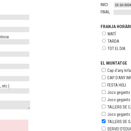
INICI
FINAL
FRANJA HORÀR
MATÍ
víncia
TARDA
TOT EL DIA
EL MUNTATGE
Cap d'any Infan
CAP D'ANY IN
FESTA HOLI
 etc.)
Jocs gegants e
Jocs gegants
TALLERS DE 
Jocs gegants
TALLERS DE S
SERVEI D'ED