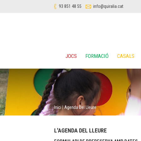
93 851 48 55
info@quiralia.cat
JOCS
FORMACIÓ
CASALS
Inici
|
Agenda Del Lleure
L'AGENDA DEL LLEURE