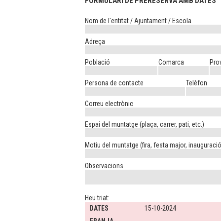
FORMULARI DE PRERESERVA AMB DATES
Nom de l'entitat / Ajuntament / Escola
Adreça
Població
Comarca
Pro
Persona de contacte
Telèfon
Correu electrònic
Espai del muntatge (plaça, carrer, pati, etc.)
Motiu del muntatge (fira, festa major, inauguració,
Observacions
Heu triat:
DATES
15-10-2024