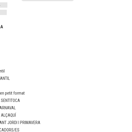
IA
til
FANTIL
n petit format
: SENTITOCA
CARNAVAL
: ALÇAQUÍ
ANT JORDI I PRIMAVERA
UCADORS/ES