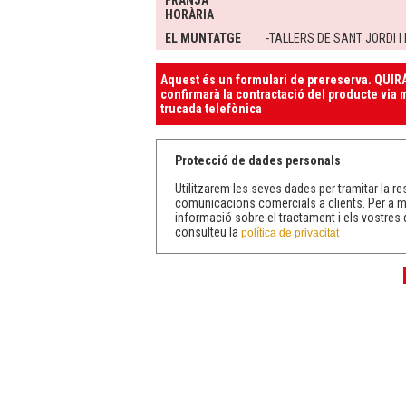
FRANJA
HORÀRIA
EL MUNTATGE
-TALLERS DE SANT JORDI 
Aquest és un formulari de prereserva. QUIRÀ
confirmarà la contractació del producte via m
trucada telefònica
Protecció de dades personals
Utilitzarem les seves dades per tramitar la res
comunicacions comercials a clients. Per a 
informació sobre el tractament i els vostres 
consulteu la
política de privacitat