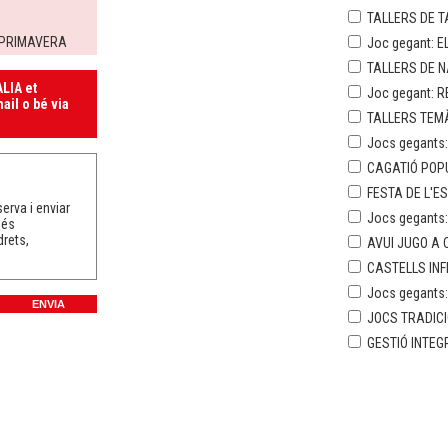
TALLERS DE T
I PRIMAVERA
Joc gegant: E
TALLERS DE 
LIA et
Joc gegant: R
ail o bé via
TALLERS TEMÀ
Jocs gegants:
CAGATIÓ POP
FESTA DE L'E
erva i enviar
Jocs gegants
més
drets,
AVUI JUGO A C
CASTELLS INF
Jocs gegants
JOCS TRADICI
GESTIÓ INTEG