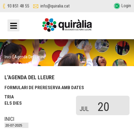
Login
93 851 48 55
info@quiralia.cat
Inici
|
Agenda Del Lleure
L'AGENDA DEL LLEURE
FORMULARI DE PRERESERVA AMB DATES
TRIA
20
ELS DIES
JUL
INICI