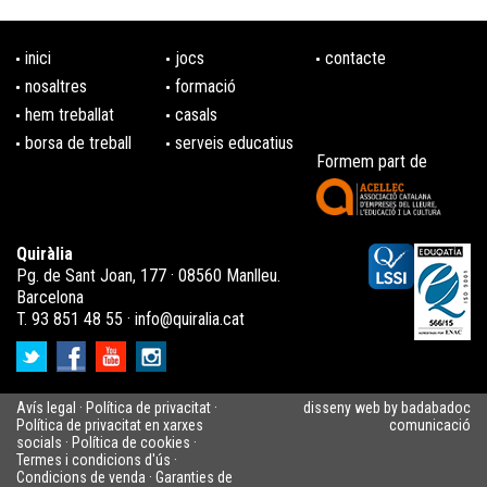
inici
jocs
contacte
nosaltres
formació
hem treballat
casals
borsa de treball
serveis educatius
Formem part de
Quiràlia
Pg. de Sant Joan, 177 · 08560 Manlleu.
Barcelona
T. 93 851 48 55 ·
info@quiralia.cat
Avís legal
·
Política de privacitat
·
disseny web by badabadoc
Política de privacitat en xarxes
comunicació
socials
·
Política de cookies
·
Termes i condicions d'ús
·
Condicions de venda
·
Garanties de