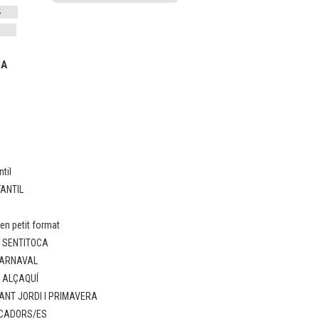
IA
til
FANTIL
n petit format
: SENTITOCA
CARNAVAL
: ALÇAQUÍ
ANT JORDI I PRIMAVERA
UCADORS/ES