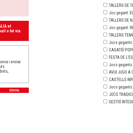
TALLERS DE T
Joc gegant: E
TALLERS DE 
LIA et
Joc gegant: R
ail o bé via
TALLERS TEMÀ
Jocs gegants:
CAGATIÓ POP
FESTA DE L'E
erva i enviar
Jocs gegants
més
drets,
AVUI JUGO A C
CASTELLS INF
Jocs gegants
JOCS TRADICI
GESTIÓ INTEG