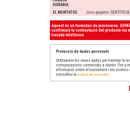
FRANJA
HORÀRIA
EL MUNTATGE
-Jocs gegants: SENTITOCA
Aquest és un formulari de prereserva. QUIRÀ
confirmarà la contractació del producte via m
trucada telefònica
Protecció de dades personals
Utilitzarem les seves dades per tramitar la res
comunicacions comercials a clients. Per a 
informació sobre el tractament i els vostres 
consulteu la
política de privacitat