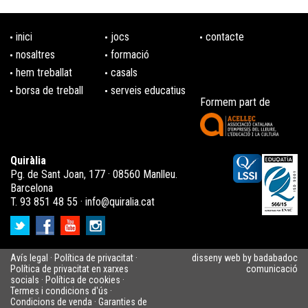
inici
jocs
contacte
nosaltres
formació
hem treballat
casals
borsa de treball
serveis educatius
Formem part de
Quiràlia
Pg. de Sant Joan, 177 · 08560 Manlleu.
Barcelona
T. 93 851 48 55 ·
info@quiralia.cat
Avís legal
·
Política de privacitat
·
disseny web by badabadoc
Política de privacitat en xarxes
comunicació
socials
·
Política de cookies
·
Termes i condicions d'ús
·
Condicions de venda
·
Garanties de