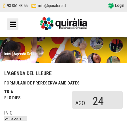
Login
93 851 48 55
info@quiralia.cat
Inici
|
Agenda Del Lleure
L'AGENDA DEL LLEURE
FORMULARI DE PRERESERVA AMB DATES
TRIA
24
ELS DIES
AGO
INICI