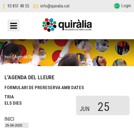
Login
93 851 48 55
info@quiralia.cat
Inici
|
Agenda Del Lleure
L'AGENDA DEL LLEURE
FORMULARI DE PRERESERVA AMB DATES
TRIA
25
ELS DIES
JUN
INICI