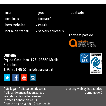
inici
jocs
contacte
nosaltres
formació
hem treballat
casals
borsa de treball
serveis educatius
Formem part de
Quiràlia
Pg. de Sant Joan, 177 · 08560 Manlleu.
Barcelona
T. 93 851 48 55 ·
info@quiralia.cat
Avís legal
·
Política de privacitat
·
disseny web by badabadoc
Política de privacitat en xarxes
comunicació
socials
·
Política de cookies
·
Termes i condicions d'ús
·
Condicions de venda
·
Garanties de