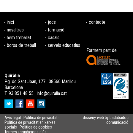
inici
jocs
contacte
nosaltres
formació
hem treballat
casals
borsa de treball
serveis educatius
Formem part de
Quiràlia
Pg. de Sant Joan, 177 · 08560 Manlleu.
Barcelona
T. 93 851 48 55 ·
info@quiralia.cat
Avís legal
·
Política de privacitat
·
disseny web by badabadoc
Política de privacitat en xarxes
comunicació
socials
·
Política de cookies
·
Termes i condicions d'ús
·