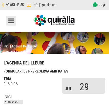
Login
93 851 48 55
info@quiralia.cat
Inici
|
Agenda Del Lleure
L'AGENDA DEL LLEURE
FORMULARI DE PRERESERVA AMB DATES
TRIA
29
ELS DIES
JUL
INICI