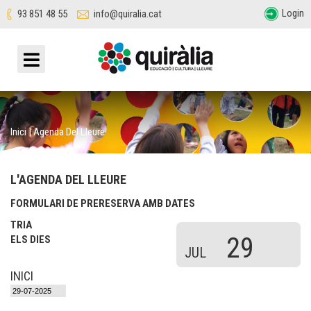
Login
93 851 48 55
info@quiralia.cat
Inici
|
Agenda Del Lleure
L'AGENDA DEL LLEURE
FORMULARI DE PRERESERVA AMB DATES
TRIA
29
ELS DIES
JUL
INICI