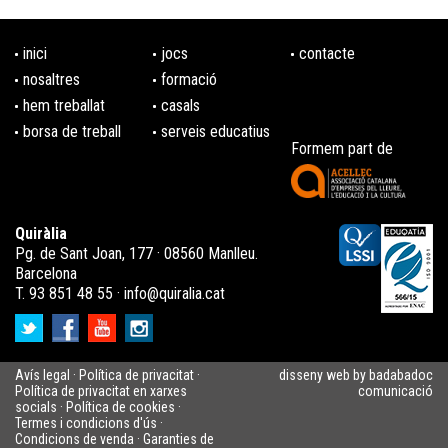
inici
jocs
contacte
nosaltres
formació
hem treballat
casals
borsa de treball
serveis educatius
Formem part de
Quiràlia
Pg. de Sant Joan, 177 · 08560 Manlleu.
Barcelona
T. 93 851 48 55 ·
info@quiralia.cat
Avís legal
·
Política de privacitat
·
disseny web by badabadoc
Política de privacitat en xarxes
comunicació
socials
·
Política de cookies
·
Termes i condicions d'ús
·
Condicions de venda
·
Garanties de