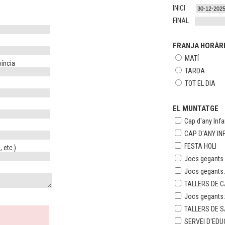
INICI
FINAL
FRANJA HORÀR
MATÍ
víncia
TARDA
TOT EL DIA
EL MUNTATGE
Cap d'any Infan
CAP D'ANY IN
FESTA HOLI
 etc.)
Jocs gegants e
Jocs gegants
TALLERS DE 
Jocs gegants
TALLERS DE S
SERVEI D'ED