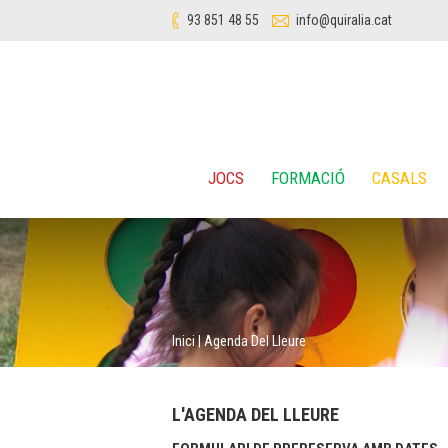
93 851 48 55
info@quiralia.cat
JOCS
FORMACIÓ
CASALS
Inici
|
Agenda Del Lleure
L'AGENDA DEL LLEURE