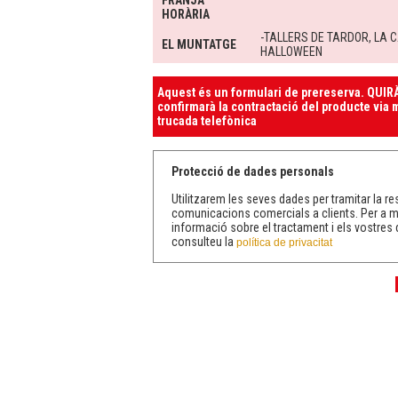
FRANJA
HORÀRIA
-TALLERS DE TARDOR, LA 
EL MUNTATGE
HALLOWEEN
Aquest és un formulari de prereserva. QUIRÀ
confirmarà la contractació del producte via m
trucada telefònica
Protecció de dades personals
Utilitzarem les seves dades per tramitar la res
comunicacions comercials a clients. Per a 
informació sobre el tractament i els vostres 
consulteu la
política de privacitat