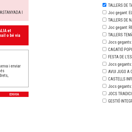
TALLERS DE T
CASTANYADA I
Joc gegant: E
TALLERS DE 
Joc gegant: R
LIA et
TALLERS TEMÀ
ail o bé via
Jocs gegants:
CAGATIÓ POP
FESTA DE L'E
Jocs gegants
erva i enviar
més
AVUI JUGO A C
drets,
CASTELLS INF
Jocs gegants
JOCS TRADICI
GESTIÓ INTEG