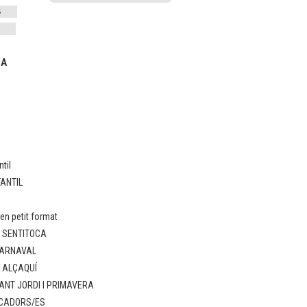
IA
til
FANTIL
n petit format
: SENTITOCA
CARNAVAL
: ALÇAQUÍ
ANT JORDI I PRIMAVERA
UCADORS/ES