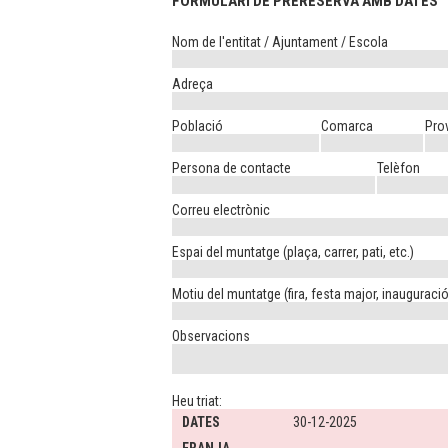
FORMULARI DE PRERESERVA AMB DATES
Nom de l'entitat / Ajuntament / Escola
Adreça
Població
Comarca
Pro
Persona de contacte
Telèfon
Correu electrònic
Espai del muntatge (plaça, carrer, pati, etc.)
Motiu del muntatge (fira, festa major, inauguració,
Observacions
Heu triat:
DATES
30-12-2025