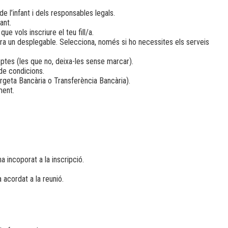
 l’infant i dels responsables legals.
ant.
e vols inscriure el teu fill/a.
ra un desplegable. Selecciona, només si ho necessites els serveis
ptes (les que no, deixa-les sense marcar).
 de condicions.
geta Bancària o Transferència Bancària).
ment.
ha incoporat a la inscripció.
a acordat a la reunió.