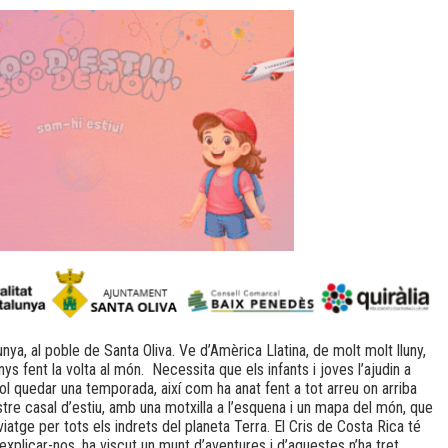
nya, al poble de Santa Oliva. Ve d’Amèrica Llatina, de molt molt lluny,
nys fent la volta al món. Necessita que els infants i joves l’ajudin a
 vol quedar una temporada, així com ha anat fent a tot arreu on arriba
stre casal d’estiu, amb una motxilla a l’esquena i un mapa del món, que
iatge per tots els indrets del planeta Terra. El Cris de Costa Rica té
explicar-nos, ha viscut un munt d’aventures i d’aquestes n’ha tret