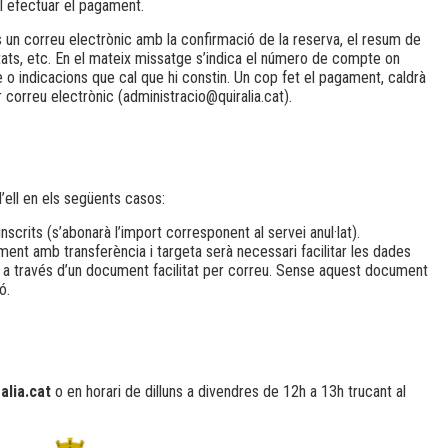
al efectuar el pagament.
un correu electrònic amb la confirmació de la reserva, el resum de
ctats, etc. En el mateix missatge s’indica el número de compte on
e o indicacions que cal que hi constin. Un cop fet el pagament, caldrà
 correu electrònic (administracio@quiralia.cat).
’ell en els següents casos:
nscrits (s’abonarà l’import corresponent al servei anul·lat).
ment amb transferència i targeta serà necessari facilitar les dades
ó a través d’un document facilitat per correu. Sense aquest document
ó.
alia.cat
o en horari de dilluns a divendres de 12h a 13h trucant al