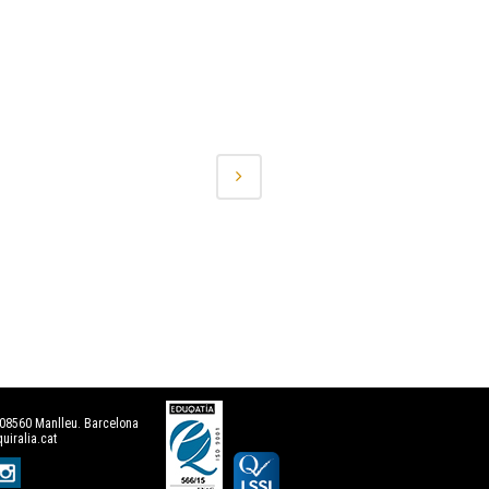
· 08560 Manlleu. Barcelona
uiralia.cat