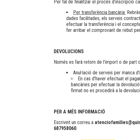
Per tal de finalitzar el procés d’inscripció c
Per transferència bancària:
Rebràs 
dades facilitades, els serveis contra
efectuar la transferència i el concept
fer arribar el comprovant de rebut per
DEVOLUCIONS
Només es farà retorn de l’import o de part d
Anul·lació de serveis per manca d’i
En cas d’haver efectuat el paga
bancàries per efectuar la devoluci
firmat no es procedirà a la devoluci
PER A MÉS INFORMACIÓ
Escrivint un correu a
atenciofamilies@quir
687958060
.