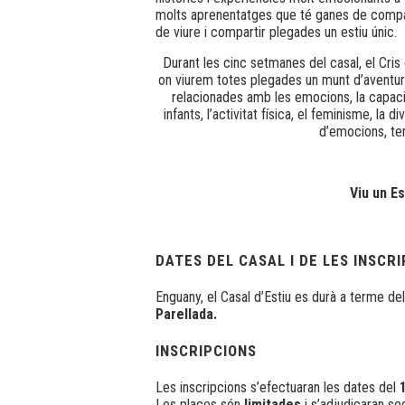
molts aprenentatges que té ganes de compar
de viure i compartir plegades un estiu únic.
Durant les cinc setmanes del casal, el Cri
on viurem totes plegades un munt d’aventur
relacionades amb les emocions, la capacita
infants, l’activitat física, el feminisme, la 
d’emocions, ten
Viu un Es
DATES DEL CASAL I DE LES INSCR
Enguany, el Casal d’Estiu es durà a terme de
Parellada.
INSCRIPCIONS
Les inscripcions s’efectuaran les dates del
Les places són
limitades
i s’adjudicaran s