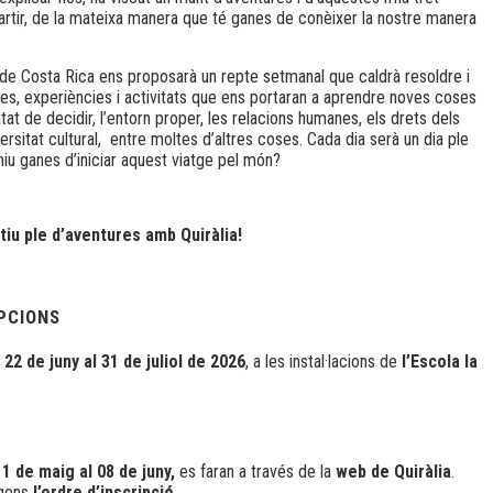
tir, de la mateixa manera que té ganes de conèixer la nostre manera
s de Costa Rica ens proposarà un repte setmanal que caldrà resoldre i
es, experiències i activitats que ens portaran a aprendre noves coses
t de decidir, l’entorn proper, les relacions humanes, els drets dels
diversitat cultural, entre moltes d’altres coses. Cada dia serà un dia ple
iu ganes d’iniciar aquest viatge pel món?
tiu ple d’aventures amb Quiràlia!
IPCIONS
l
22 de juny al 31 de juliol de 2026
, a les instal·lacions de
l’Escola la
11 de maig al 08 de juny,
es faran a través de la
web de Quiràlia
.
egons
l’ordre d’inscripció
.