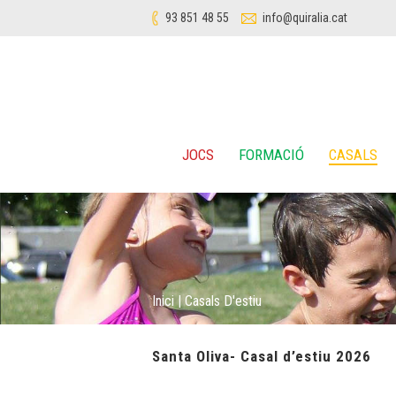
93 851 48 55
info@quiralia.cat
JOCS
FORMACIÓ
CASALS
Inici
|
Casals D'estiu
Santa Oliva- Casal d’estiu 2026