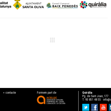
contacte
Formem part de
Quiràlia
Pg. de Sant Joan, 177 
T. 93 851 48 55 ·
info@q