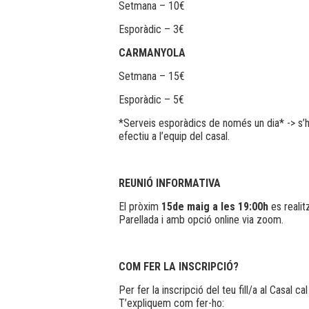
Setmana – 10€
Esporàdic – 3€
CARMANYOLA
Setmana – 15€
Esporàdic – 5€
*Serveis esporàdics de només un dia* -> s’hau
efectiu a l’equip del casal.
REUNIÓ INFORMATIVA
El pròxim
15de maig a les 19:00h
es realit
Parellada i amb opció online via zoom.
COM FER LA INSCRIPCIÓ?
Per fer la inscripció del teu fill/a al Casal c
T’expliquem com fer-ho: