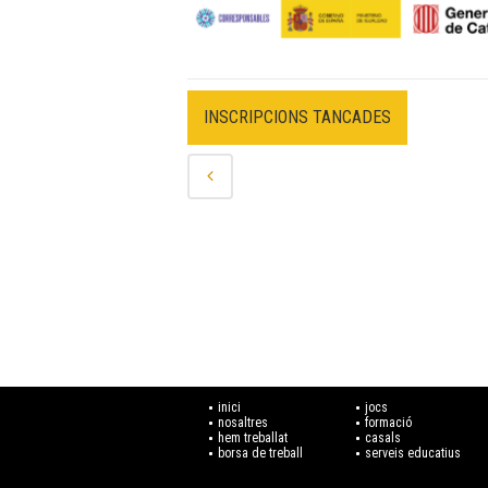
INSCRIPCIONS TANCADES
inici
jocs
nosaltres
formació
hem treballat
casals
borsa de treball
serveis educatius