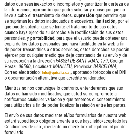
datos que sean inexactos o incompletos y garantizar la certeza de
la información,
oposición
que podrá solicitar y conseguir que no
lleve a cabo el tratamiento de datos,
supresión
que permite que
se supriman los datos inadecuados o excesivos,
limitación,
por el
que puede solicitar que se limite el tratamiento de sus datos
cuando haya ejercido su derecho a la rectificación de sus datos
personales, y
portabilidad
, para que el usuario pueda obtener una
copia de los datos personales que haya facilitado en la web a fin
de poder transmitirlos a otros servicios, estos derechos se podrán
ejercer por cualquier medio que deje constancia de su envío y de
su recepción a la dirección:
PASSEI DE SANT JOAN, 179
,
Código
Postal:
08560
,
Localidad:
MANLLEU
,
Provincia:
BARCELONA
,
Correo electrónico:
,
aportando fotocopia del DNI
Info@quiralia.cat
o documentación alternativa que acredite su identidad.
Mientras no nos comunique lo contrario, entenderemos que sus
datos no han sido modificados, que usted se compromete a
notificarnos cualquier variación y que tenemos el consentimiento
para utilizarlos a fin de poder fidelizar la relación entre las partes.
El envío de sus datos mediante el/los formularios de nuestra web
estará supeditado obligatoriamente a que haya leído/aceptado las
Condiciones de uso , mediante un check box obligatorio al pie del
formulario.