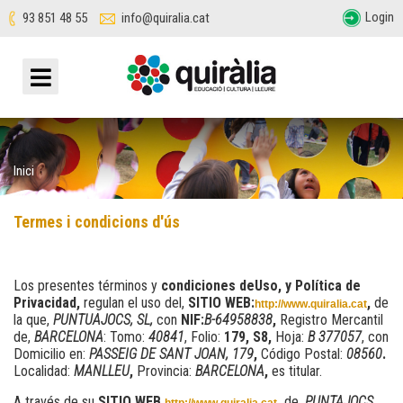
Login
93 851 48 55
info@quiralia.cat
Inici
Termes i condicions d'ús
Los presentes términos y
condiciones de
Uso, y Política de
Privacidad,
regulan el uso del,
SITIO WEB:
,
de
http://www.quiralia.cat
la que,
PUNTUAJOCS, SL,
con
NIF:
B-64958838
,
Registro Mercantil
de,
BARCELONA
: Tomo:
40841
, Folio:
179, S8,
Hoja:
B 377057
, con
Domicilio en:
PASSEIG DE SANT JOAN, 179
,
Código Postal:
08560
.
Localidad:
MANLLEU
,
Provincia:
BARCELONA
,
es titular.
A través de su
SITIO WEB,
,
de,
PUNTAJOCS,