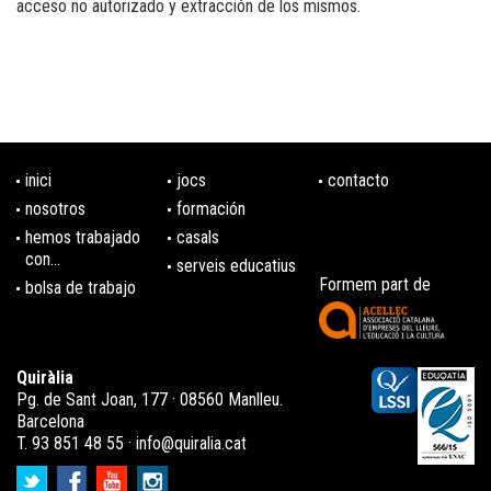
acceso no autorizado y extracción de los mismos.
inici
jocs
contacto
nosotros
formación
hemos trabajado
casals
con...
serveis educatius
Formem part de
bolsa de trabajo
Quiràlia
Pg. de Sant Joan, 177 · 08560 Manlleu.
Barcelona
T. 93 851 48 55 ·
info@quiralia.cat