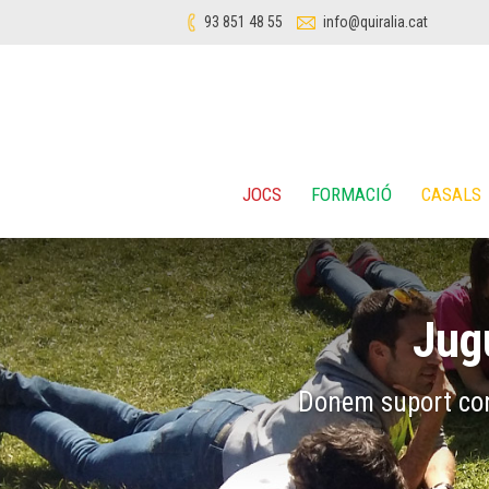
93 851 48 55
info@quiralia.cat
JOCS
FORMACIÓ
CASALS
Jug
Formem profess
tècniques per