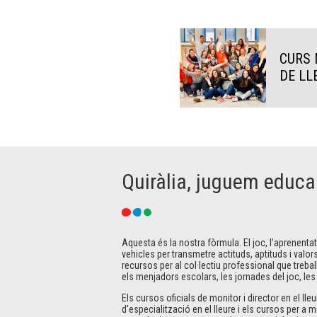
CURS 
DE LL
Quiràlia, juguem educa
Aquesta és la nostra fòrmula. El joc, l’aprenenta
vehicles per transmetre actituds, aptituds i valors
recursos per al col·lectiu professional que trebal
els menjadors escolars, les jornades del joc, les a
Els cursos oficials de monitor i director en el ll
d'especialització en el lleure i els cursos per a