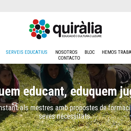
SERVEIS EDUCATIUS
NOSOTROS
BLOC
HEMOS TRABA
CONTACTO
uem educant, eduquem ju
ionals del món del lleure per dotar-los de re
 aplicar en el desenvolupament de la seva acti