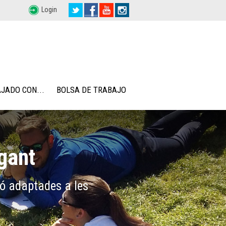
Login
JADO CON...
BOLSA DE TRABAJO
gant
cursos, eines i
vitat laboral.