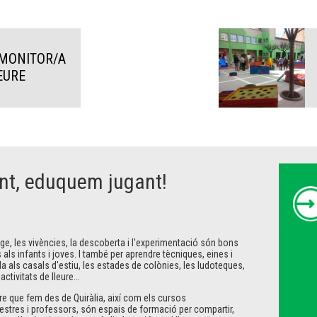
MONITOR/A
EURE
nt, eduquem jugant!
tge, les vivències, la descoberta i l'experimentació són bons
 als infants i joves. I també per aprendre tècniques, eines i
la als casals d'estiu, les estades de colònies, les ludoteques,
ctivitats de lleure...
eure que fem des de Quiràlia, així com els cursos
 mestres i professors, són espais de formació per compartir,