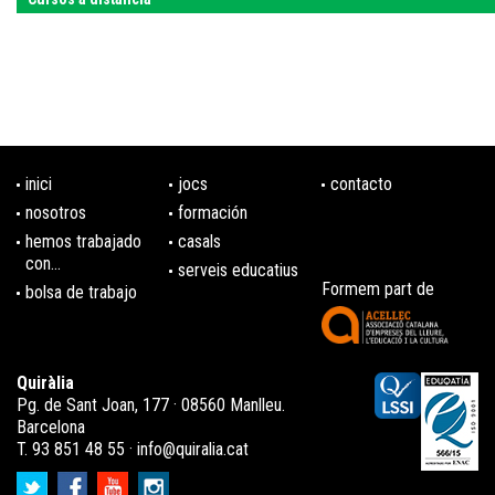
inici
jocs
contacto
nosotros
formación
hemos trabajado
casals
con...
serveis educatius
Formem part de
bolsa de trabajo
Quiràlia
Pg. de Sant Joan, 177 · 08560 Manlleu.
Barcelona
T. 93 851 48 55 ·
info@quiralia.cat