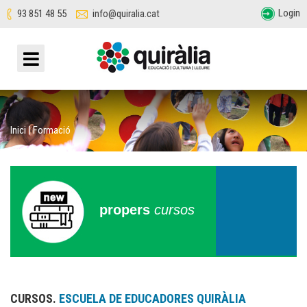
Login
93 851 48 55
info@quiralia.cat
Inici
|
Formació
propers
cursos
CURSOS.
ESCUELA DE EDUCADORES QUIRÀLIA