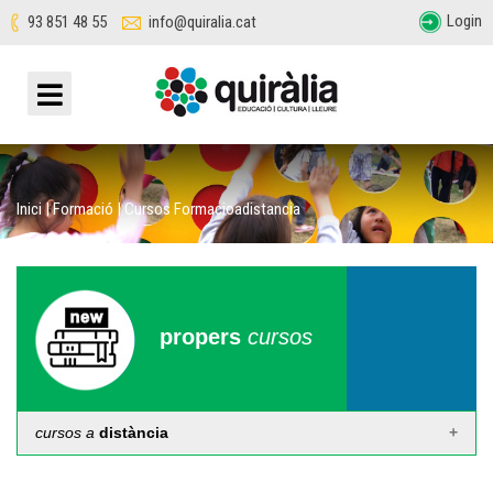
Login
93 851 48 55
info@quiralia.cat
Inici
|
Formació
|
Cursos Formacioadistancia
propers
cursos
cursos a
distància
Curs de monitor/a d'extraescolars