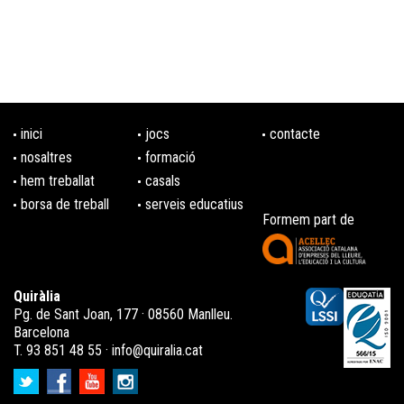
inici
jocs
contacte
nosaltres
formació
hem treballat
casals
borsa de treball
serveis educatius
Formem part de
Quiràlia
Pg. de Sant Joan, 177 · 08560 Manlleu.
Barcelona
T. 93 851 48 55 ·
info@quiralia.cat