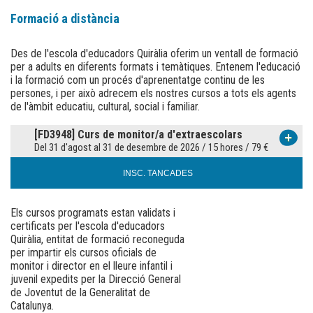
Del 31 d'agost al 31 de desembre de 2026
Formació a distància
Per terminis
Inscripcions fins al 31 de desembre
Des de l'escola d'educadors Quiràlia oferim un ventall de formació
per a adults en diferents formats i temàtiques. Entenem l'educació
Si vols veure més
Cursos a
distància
, clica aquí.
i la formació com un procés d'aprenentatge continu de les
persones, i per això adrecem els nostres cursos a tots els agents
de l'àmbit educatiu, cultural, social i familiar.
[FD3948] Curs de monitor/a d'extraescolars
Del 31 d'agost al 31 de desembre de 2026 / 15 hores / 79 €
INSC. TANCADES
Els cursos programats estan validats i
certificats per l'escola d'educadors
Quiràlia, entitat de formació reconeguda
per impartir els cursos oficials de
monitor i director en el lleure infantil i
juvenil expedits per la Direcció General
de Joventut de la Generalitat de
Catalunya.