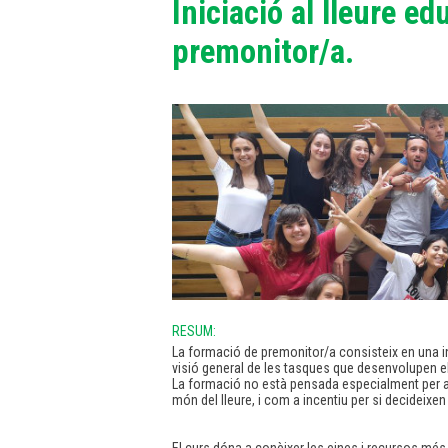
Iniciació al lleure e
premonitor/a.
RESUM:
La formació de premonitor/a consisteix en una in
visió general de les tasques que desenvolupen el
La formació no està pensada especialment per an
món del lleure, i com a incentiu per si decidei
El curs dóna a conèixer les eines i recursos més h