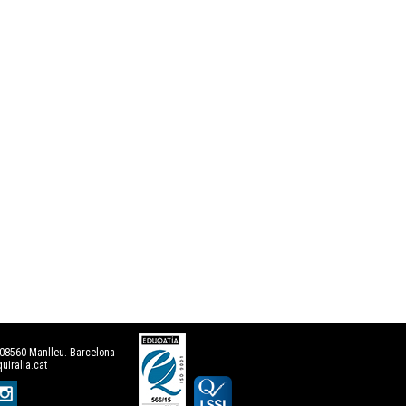
· 08560 Manlleu. Barcelona
uiralia.cat