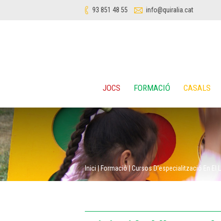
93 851 48 55
info@quiralia.cat
JOCS
FORMACIÓ
CASALS
Inici
|
Formació
|
Cursos D'especialització En El 