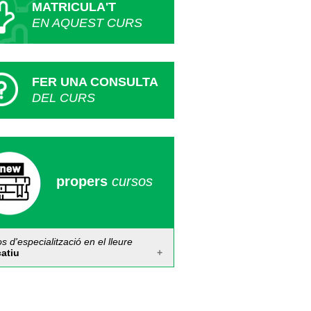
MATRICULA'T
EN AQUEST CURS
FER UNA CONSULTA
DEL CURS
propers
cursos
s d'especialització en el lleure
atiu
sula formativa de tècniques
studi i estratègies d'aprenentatge
 24 al 31 de desembre de 2026