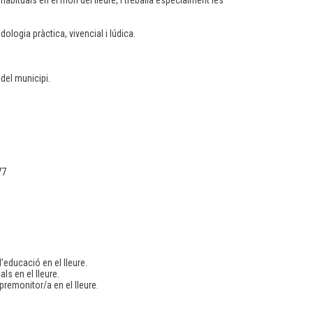
Per
Ins
logia pràctica, vivencial i lúdica.
Cur
De 
202
 del municipi.
Per
Ins
Si 
D'
ED
77
l'educació en el lleure.
ls en el lleure.
premonitor/a en el lleure.