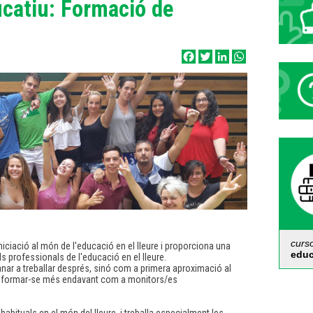
ducatiu: Formació de
Facebook
Twitter
LinkedIn
WhatsApp
curso
iciació al món de l'educació en el lleure i proporciona una
educ
s professionals de l'educació en el lleure.
ar a treballar després, sinó com a primera aproximació al
xen formar-se més endavant com a monitors/es
Càp
d'e
Del
abituals en el món del lleure, i treballa especialment les