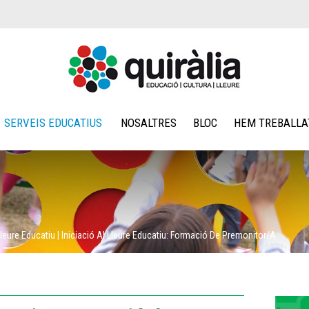
SERVEIS EDUCATIUS
NOSALTRES
BLOC
HEM TREBALLA
Lleure Educatiu
|
Iniciació Al Lleure Educatiu: Formació De Premonitor/a.