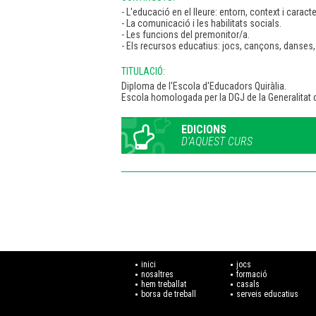
- L'educació en el lleure: entorn, context i caracte
- La comunicació i les habilitats socials.
- Les funcions del premonitor/a.
- Els recursos educatius: jocs, cançons, danses, t
TITULACIÓ:
Diploma de l'Escola d'Educadors Quiràlia.
Escola homologada per la DGJ de la Generalitat 
EDICIONS
D'AQUEST CURS
inici
jocs
nosaltres
formació
hem treballat
casals
borsa de treball
serveis educatius