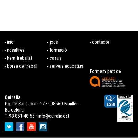
Cap d'any Infantil
CAP D'ANY INFANTIL
CASTELLS INFLABLES
FESTA DE L'ESCUMA
inici
jocs
contacte
FESTA HOLI
nosaltres
formació
GESTIÓ INTEGRAL DEL PARC DE NADAL
hem treballat
casals
Joc gegant: ELS QUIRATES
borsa de treball
serveis educatius
Joc gegant: REVOLTIM!
Formem part de
Jocs gegants en petit format
Jocs gegants: ALÇAQUÍ
Jocs gegants: FES-TE GRAN!
Quiràlia
Pg. de Sant Joan, 177 · 08560 Manlleu.
Jocs gegants: JOCS DEL MÓN
Barcelona
Jocs gegants: MEDIEVÀLIA
T. 93 851 48 55 ·
info@quiralia.cat
Jocs gegants: SENTITOCA
JOCS TRADICIONALS I DE CUCANYA