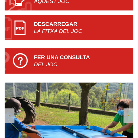
AQUEST JOC
DESCARREGAR
LA FITXA DEL JOC
FER UNA CONSULTA
DEL JOC
<
>