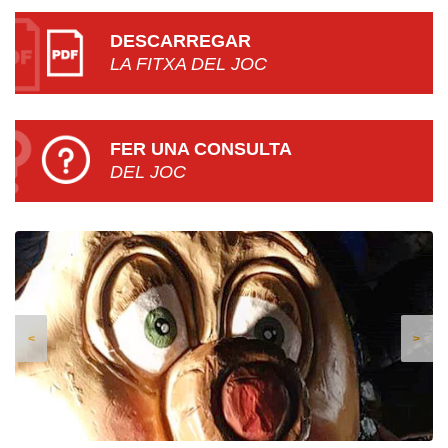
DESCARREGAR
LA FITXA DEL JOC
FER UNA CONSULTA
DEL JOC
<
>