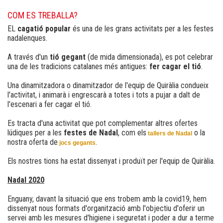
COM ES TREBALLA?
EL
cagatió popular
és una de les grans activitats per a les festes
nadalenques.
A través d'un
tió gegant
(de mida dimensionada), es pot celebrar
una de les tradicions catalanes més antigues:
fer cagar el tió
.
Una dinamitzadora o dinamitzador de l'equip de Quiràlia condueix
l'activitat, i animarà i engrescarà a totes i tots a pujar a dalt de
l'escenari a fer cagar el tió.
Es tracta d'una activitat que pot complementar altres ofertes
lúdiques per a les
festes de Nadal
, com els
o la
tallers de Nadal
nostra oferta de
.
jocs gegants
Els nostres tions ha estat dissenyat i produït per l'equip de Quiràlia.
Nadal 2020
Enguany, davant la situació que ens trobem amb la covid19, hem
dissenyat nous formats d'organització amb l'objectiu d'oferir un
servei amb les mesures d'higiene i seguretat i poder a dur a terme