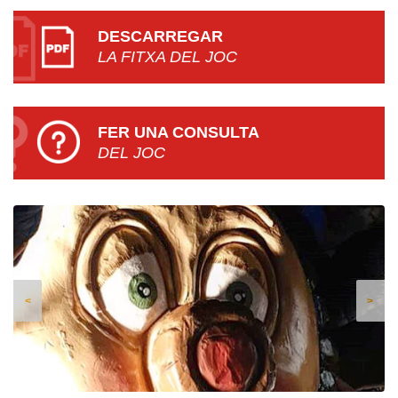
DESCARREGAR
LA FITXA DEL JOC
FER UNA CONSULTA
DEL JOC
<
>