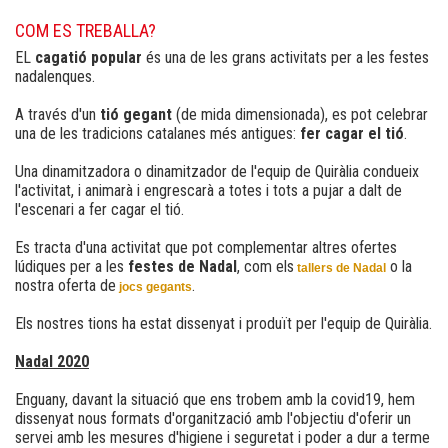
COM ES TREBALLA?
EL
cagatió popular
és una de les grans activitats per a les festes
nadalenques.
A través d'un
tió gegant
(de mida dimensionada), es pot celebrar
una de les tradicions catalanes més antigues:
fer cagar el tió
.
Una dinamitzadora o dinamitzador de l'equip de Quiràlia condueix
l'activitat, i animarà i engrescarà a totes i tots a pujar a dalt de
l'escenari a fer cagar el tió.
Es tracta d'una activitat que pot complementar altres ofertes
lúdiques per a les
festes de Nadal
, com els
o la
tallers de Nadal
nostra oferta de
.
jocs gegants
Els nostres tions ha estat dissenyat i produït per l'equip de Quiràlia.
Nadal 2020
Enguany, davant la situació que ens trobem amb la covid19, hem
dissenyat nous formats d'organització amb l'objectiu d'oferir un
servei amb les mesures d'higiene i seguretat i poder a dur a terme