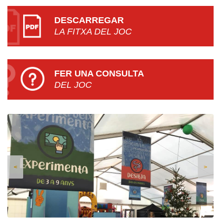
DESCARREGAR
LA FITXA DEL JOC
FER UNA CONSULTA
DEL JOC
<
>