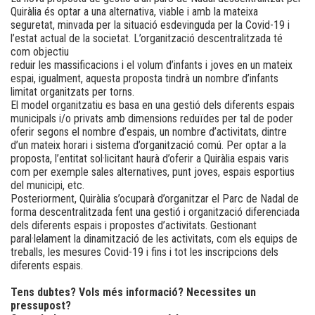
Quiràlia és optar a una alternativa, viable i amb la mateixa
seguretat, minvada per la situació esdevinguda per la Covid-19 i
l’estat actual de la societat. L’organització descentralitzada té
com objectiu
reduir les massificacions i el volum d’infants i joves en un mateix
espai, igualment, aquesta proposta tindrà un nombre d’infants
limitat organitzats per torns.
El model organitzatiu es basa en una gestió dels diferents espais
municipals i/o privats amb dimensions reduïdes per tal de poder
oferir segons el nombre d’espais, un nombre d’activitats, dintre
d’un mateix horari i sistema d’organització comú. Per optar a la
proposta, l’entitat sol·licitant haurà d’oferir a Quiràlia espais varis
com per exemple sales alternatives, punt joves, espais esportius
del municipi, etc.
Posteriorment, Quiràlia s’ocuparà d’organitzar el Parc de Nadal de
forma descentralitzada fent una gestió i organització diferenciada
dels diferents espais i propostes d’activitats. Gestionant
paral·lelament la dinamització de les activitats, com els equips de
treballs, les mesures Covid-19 i fins i tot les inscripcions dels
diferents espais.
Tens dubtes? Vols més informació? Necessites un
pressupost?