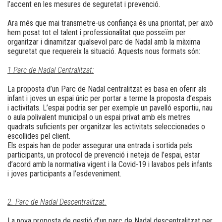
l’accent en les mesures de seguretat i prevenció.
Ara més que mai transmetre-us confiança és una prioritat, per això
hem posat tot el talent i professionalitat que posseïm per
organitzar i dinamitzar qualsevol parc de Nadal amb la màxima
seguretat que requereix la situació. Aquests nous formats són:
1 Parc de Nadal Centralitzat:
La proposta d’un Parc de Nadal centralitzat es basa en oferir als
infant i joves un espai únic per portar a terme la proposta d’espais
i activitats. L’espai podria ser per exemple un pavelló esportiu, nau
o aula polivalent municipal o un espai privat amb els metres
quadrats suficients per organitzar les activitats seleccionades o
escollides pel client.
Els espais han de poder assegurar una entrada i sortida pels
participants, un protocol de prevenció i neteja de l’espai, estar
d’acord amb la normativa vigent i la Covid-19 i lavabos pels infants
i joves participants a l’esdeveniment.
2. Parc de Nadal Descentralitzat.
La nova proposta de gestió d’un parc de Nadal descentralitzat per