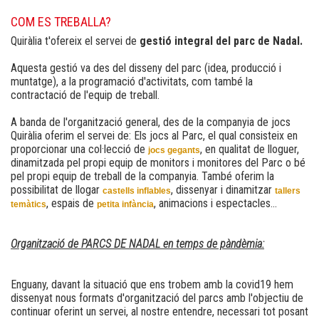
COM ES TREBALLA?
Quiràlia t'ofereix el servei de
gestió integral del parc de Nadal.
Aquesta gestió va des del disseny del parc (idea, producció i
muntatge), a la programació d'activitats, com també la
contractació de l'equip de treball.
A banda de l'organització general, des de la companyia de jocs
Quiràlia oferim el servei de: Els jocs al Parc, el qual consisteix en
proporcionar una col·lecció de
, en qualitat de lloguer,
jocs gegants
dinamitzada pel propi equip de monitors i monitores del Parc o bé
pel propi equip de treball de la companyia. També oferim la
possibilitat de llogar
, dissenyar i dinamitzar
castells inflables
tallers
, espais de
, animacions i espectacles...
temàtics
petita infància
Organització de PARCS DE NADAL en temps de pàndèmia:
Enguany, davant la situació que ens trobem amb la covid19 hem
dissenyat nous formats d'organització del parcs amb l'objectiu de
continuar oferint un servei, al nostre entendre, necessari tot posant