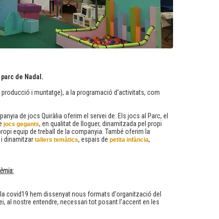
AVUI
LES 
CAG
Cap d
CAP 
CAS
 parc de Nadal.
FES
, producció i muntatge), a la programació d'activitats, com
FEST
nyia de jocs Quiràlia oferim el servei de: Els jocs al Parc, el
GES
de
, en qualitat de lloguer, dinamitzada pel propi
jocs gegants
propi equip de treball de la companyia. També oferim la
Joc 
 i dinamitzar
, espais de
,
tallers temàtics
petita infància
Joc 
Jocs 
èmia:
Jocs
Jocs
 la covid19 hem dissenyat nous formats d'organització del
ei, al nostre entendre, necessari tot posant l’accent en les
Jocs
Jocs