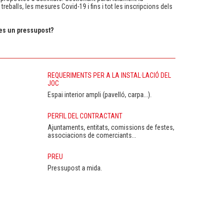
treballs, les mesures Covid-19 i fins i tot les inscripcions dels
es un pressupost?
<
anterior
REQUERIMENTS PER A LA INSTAL·LACIÓ DEL
joc
JOC
Espai interior ampli (pavelló, carpa...).
PERFIL DEL CONTRACTANT
Ajuntaments, entitats, comissions de festes,
associacions de comerciants...
PREU
Pressupost a mida.