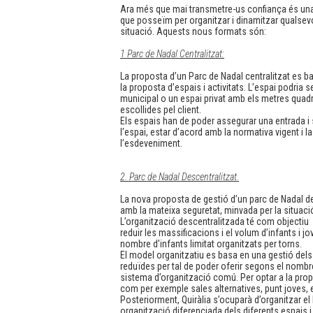
Ara més que mai transmetre-us confiança és una pr
que posseïm per organitzar i dinamitzar qualsev
situació. Aquests nous formats són:
1 Parc de Nadal Centralitzat:
La proposta d’un Parc de Nadal centralitzat es bas
la proposta d’espais i activitats. L’espai podria 
municipal o un espai privat amb els metres quadra
escollides pel client.
Els espais han de poder assegurar una entrada i s
l’espai, estar d’acord amb la normativa vigent i la
l’esdeveniment.
2. Parc de Nadal Descentralitzat.
La nova proposta de gestió d’un parc de Nadal desc
amb la mateixa seguretat, minvada per la situació 
L’organització descentralitzada té com objectiu
reduir les massificacions i el volum d’infants i 
nombre d’infants limitat organitzats per torns.
El model organitzatiu es basa en una gestió del
reduïdes per tal de poder oferir segons el nombre 
sistema d’organització comú. Per optar a la propost
com per exemple sales alternatives, punt joves, e
Posteriorment, Quiràlia s’ocuparà d’organitzar el
organització diferenciada dels diferents espais i