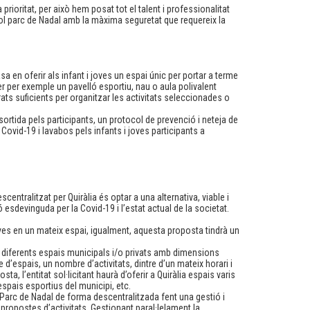
ioritat, per això hem posat tot el talent i professionalitat
Jocs
ol parc de Nadal amb la màxima seguretat que requereix la
JOC
SER
a en oferir als infant i joves un espai únic per portar a terme
TAL
ser per exemple un pavelló esportiu, nau o aula polivalent
ts suficients per organitzar les activitats seleccionades o
TAL
TALL
ortida pels participants, un protocol de prevenció i neteja de
 Covid-19 i lavabos pels infants i joves participants a
TALL
HAL
TALL
entralitzat per Quiràlia és optar a una alternativa, viable i
esdevinguda per la Covid-19 i l’estat actual de la societat.
joves en un mateix espai, igualment, aquesta proposta tindrà un
s diferents espais municipals i/o privats amb dimensions
d’espais, un nombre d’activitats, dintre d’un mateix horari i
a, l’entitat sol·licitant haurà d’oferir a Quiràlia espais varis
spais esportius del municipi, etc.
 Parc de Nadal de forma descentralitzada fent una gestió i
 propostes d’activitats. Gestionant paral·lelament la