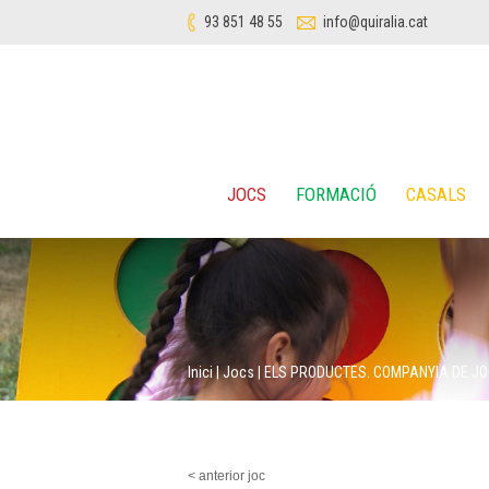
93 851 48 55
info@quiralia.cat
JOCS
FORMACIÓ
CASALS
Inici
|
Jocs
|
ELS PRODUCTES. COMPANYIA DE J
< anterior joc