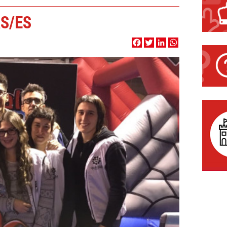
S/ES
Facebook
Twitter
LinkedIn
WhatsApp
AVUI
LES 
CAG
Cap d