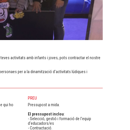
CAP 
CAS
FES
FEST
GES
Joc 
Joc 
 teves activitats amb infants i joves, pots contractar el nostre
Jocs 
rsonaes per a la dinamització d'activitats lúdiques i
Jocs
Jocs
Jocs
<
següent
anterior
joc >
Jocs
PREU
joc
de qui ho
Pressupost a mida.
Jocs
El pressupost inclou
:
JOC
- Selecció, gestió i formació de l'equip
SER
d'educadors/es
- Contractació.