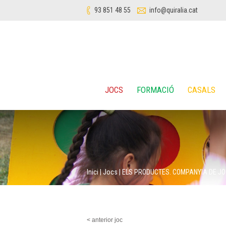
93 851 48 55
info@quiralia.cat
JOCS
FORMACIÓ
CASALS
Inici
|
Jocs
|
ELS PRODUCTES. COMPANYIA DE J
< anterior joc