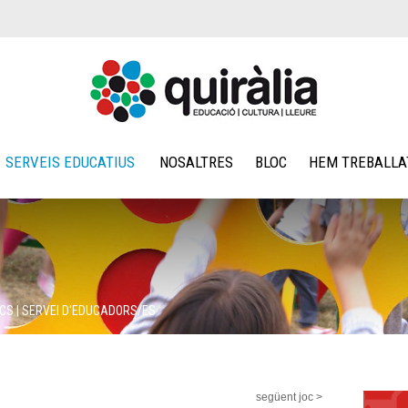
SERVEIS EDUCATIUS
NOSALTRES
BLOC
HEM TREBALLA
OCS
|
SERVEI D'EDUCADORS/ES
següent joc >