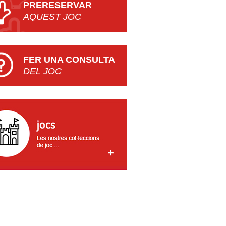
PRERESERVAR
AQUEST JOC
FER UNA CONSULTA
DEL JOC
 JUGO A CASA! CAIXA DE JOC PER A
FAMÍLIES
ATIÓ POPULAR
'any Infantil