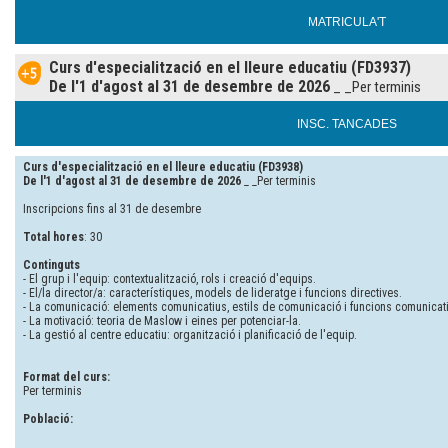
MATRICULA'T
Curs d'especialització en el lleure educatiu (FD3937)
De l'1 d'agost al 31 de desembre de 2026
_ _Per terminis
INSC. TANCADES
Curs d'especialització en el lleure educatiu (FD3938)
De l'1 d'agost al 31 de desembre de 2026
_ _Per terminis
Inscripcions fins al 31 de desembre
Total hores
: 30
Continguts
- El grup i l'equip: contextualització, rols i creació d'equips.
- El/la director/a: característiques, models de lideratge i funcions directives.
- La comunicació: elements comunicatius, estils de comunicació i funcions comunicat
- La motivació: teoria de Maslow i eines per potenciar-la.
- La gestió al centre educatiu: organització i planificació de l'equip.
Format del curs:
Per terminis
Població: