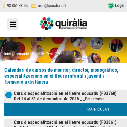
Login
93 851 48 55
info@quiralia.cat
Inici
|
Formació
|
Curs De Gestió D'equips
Calendari de cursos de monitor, director, monogràfics,
especialitzacions en el lleure infantil i juvenil i
formació a distància
Curs d'especialització en el lleure educatiu (FD3768)
Del 24 al 31 de desembre de 2026
_ _Per terminis
MATRICULA'T
Curs d'especialització en el lleure educatiu (FD3861)