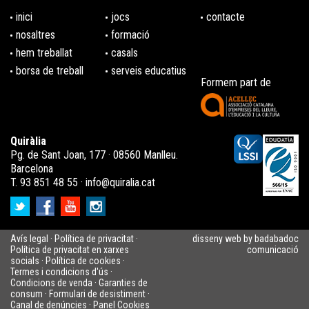
inici
jocs
contacte
nosaltres
formació
hem treballat
casals
borsa de treball
serveis educatius
Formem part de
Quiràlia
Pg. de Sant Joan, 177 · 08560 Manlleu.
Barcelona
T. 93 851 48 55 ·
info@quiralia.cat
Avís legal
·
Política de privacitat
·
disseny web by badabadoc
Política de privacitat en xarxes
comunicació
socials
·
Política de cookies
·
Termes i condicions d'ús
·
Condicions de venda
·
Garanties de
consum
·
Formulari de desistiment
·
Canal de denúncies
·
Panel Cookies