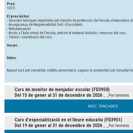
Preu:
130 €
El preu inclou:
- Sessions teòriques impartides pel claustre de professors de l’escola d’educadors Qu
- Assegurança de Responsabilitat Civil i d’accidents.
- Welcome pack!
- Accés a l’aula virtual de l’escola, amb tot el material didàctic i recursos del curs.
- Tutoria i coordinació del curs.
Horari:
Dates:
Aquest curs pot convalidar crèdits universitaris, segons la universitat (cal consultar-ho
Curs de monitor de menjador escolar (FD3950)
Del 15 de gener al 31 de desembre de 2026
_ _Per terminis
INSC. TANCADES
Curs d'especialització en el lleure educatiu (FD3951)
Del 19 de gener al 31 de desembre de 2026
_ _Per terminis