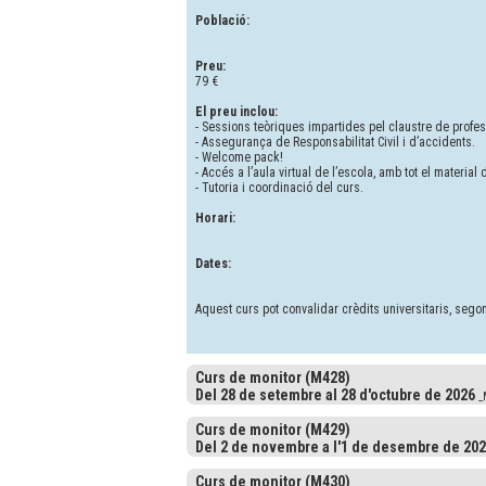
Població:
Preu:
79 €
El preu inclou:
- Sessions teòriques impartides pel claustre de profe
- Assegurança de Responsabilitat Civil i d’accidents.
- Welcome pack!
- Accés a l’aula virtual de l’escola, amb tot el material
- Tutoria i coordinació del curs.
Horari:
Dates:
Aquest curs pot convalidar crèdits universitaris, segons
Curs de monitor (M428)
Del 28 de setembre al 28 d'octubre de 2026
_M
Curs de monitor (M429)
Del 2 de novembre a l'1 de desembre de 20
Curs de monitor (M430)