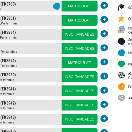
 (FD3768)
MATRICULA'T
Cu
is
 (FD3861)
Cu
MATRICULA'T
_Per terminis
Ci
 (FD3864)
de
INSC. TANCADES
_Per terminis
So
o 
INSC. TANCADES
_Per terminis
Mo
 (FD3874)
MATRICULA'T
Di
_Per terminis
Al
 (FD3939)
INSC. TANCADES
Qu
er terminis
Fa
 (FD3941)
INSC. TANCADES
er terminis
Xa
 (FD3942)
INSC. TANCADES
er terminis
 (FD3943)
INSC. TANCADES
er terminis
 (FD3945)