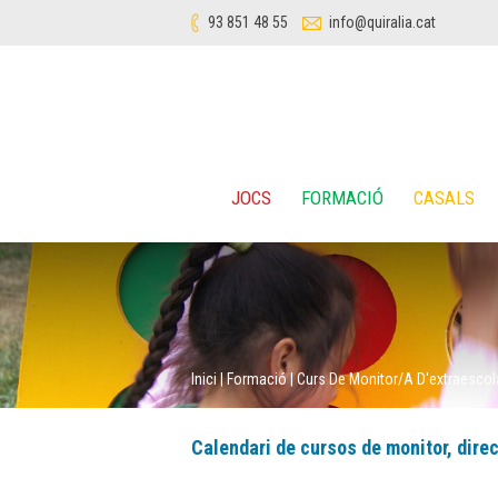
93 851 48 55
info@quiralia.cat
JOCS
FORMACIÓ
CASALS
Inici
|
Formació
|
Curs De Monitor/a D'extraescol
Calendari de cursos de monitor, direct