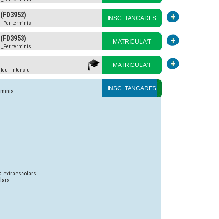
 (FD3952)
INSC. TANCADES
 _Per terminis
 (FD3953)
MATRICULA'T
 _Per terminis
MATRICULA'T
leu _Intensiu
INSC. TANCADES
rminis
ts extraescolars.
olars