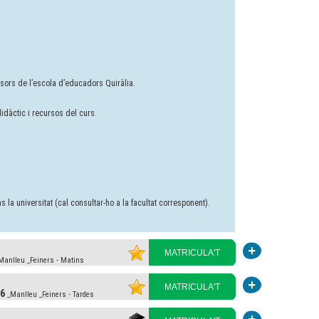
ssors de l’escola d’educadors Quiràlia.
 didàctic i recursos del curs.
 la universitat (cal consultar-ho a la facultat corresponent).
MATRICULA'T
anlleu _Feiners - Matins
MATRICULA'T
26
_Manlleu _Feiners - Tardes