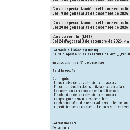
Curs d'especialització en el lleure educatiu
Del 19 de gener al 31 de desembre de 2026
_
Curs d'especialització en el lleure educatiu
Del 20 de gener al 31 de desembre de 2026
_
Curs de monitor (M417)
Del 24 d'agost al 3 de setembre de 2026
_Manl
Formació a distància (FD3948)
Del 31 d'agost al 31 de desembre de 2026
_ _Per te
Inscripcions fins al 31 de desembre
Total hores
: 15
Continguts
- La normativa de les activitats extraescolars.
- El context educatiu de les activitats extraescolars:
- Les activitats extraescolars en l'àmbit escolar.
- Els objectius de les activitats extraescolars.
- La tipologia d'activitats extraescolars.
- La planificació, realització i avaluació de les activita
- El perfil, funcions i tasques del monitor/a d'extraesc
Format del curs:
Per terminis