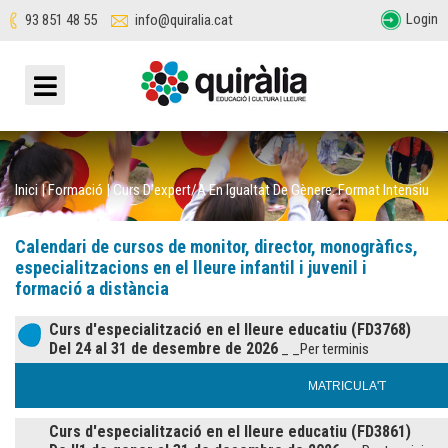
Login
93 851 48 55
info@quiralia.cat
Inici
|
Formació
|
Curs D'expert/a En Igualtat De Gènere. Format Intensiu
Calendari de cursos de monitor, director, monogràfics,
especialitzacions en el lleure infantil i juvenil i
formació a distància
Curs d'especialització en el lleure educatiu (FD3768)
Del 24 al 31 de desembre de 2026
_ _Per terminis
MATRICULA'T
Curs d'especialització en el lleure educatiu (FD3861)