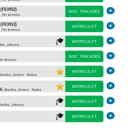
 (FD3952)
INSC. TANCADES
 _Per terminis
 (FD3953)
MATRICULA'T
 _Per terminis
MATRICULA'T
leu _Intensiu
INSC. TANCADES
Per terminis
MATRICULA'T
anlleu _Feiners - Matins
MATRICULA'T
26
_Manlleu _Feiners - Tardes
MATRICULA'T
anlleu _Intensiu
MATRICULA'T