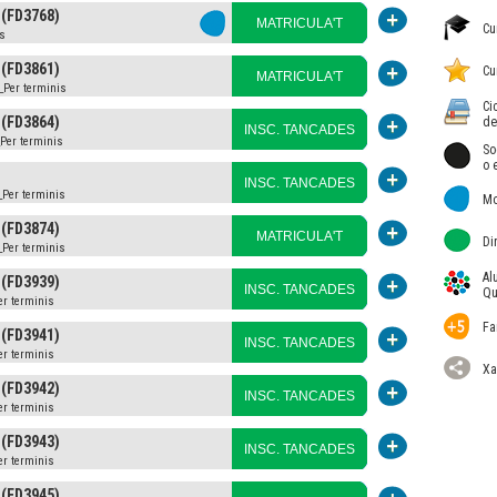
 (FD3768)
MATRICULA'T
Cu
is
 (FD3861)
Cu
MATRICULA'T
_Per terminis
Ci
 (FD3864)
de
INSC. TANCADES
_Per terminis
So
o 
INSC. TANCADES
_Per terminis
Mo
 (FD3874)
MATRICULA'T
Di
_Per terminis
Al
 (FD3939)
INSC. TANCADES
Qu
er terminis
Fa
 (FD3941)
INSC. TANCADES
er terminis
Xa
 (FD3942)
INSC. TANCADES
er terminis
 (FD3943)
INSC. TANCADES
er terminis
 (FD3945)