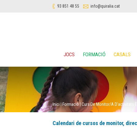
93 851 48 55
info@quiralia.cat
JOCS
FORMACIÓ
CASALS
Inici
|
Formació
|
Curs De Monitor/a D'activitats En
Calendari de cursos de monitor, direct